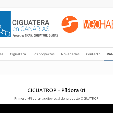
da
Ciguatera
Los proyectos
Novedades
Contacto
Víd
CICUATROP – Píldora 01
Primera «Píldora» audiovisual del proyecto CIGUATROP